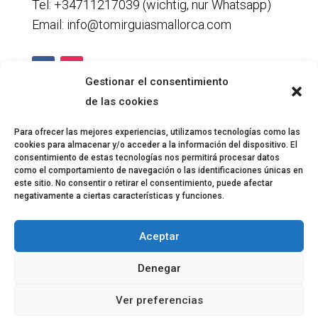
Tel: +34711217039 (wichtig, nur Whatsapp)
Email: info@tomirguiasmallorca.com
Gestionar el consentimiento
de las cookies
Legal
Para ofrecer las mejores experiencias, utilizamos tecnologías como las
cookies para almacenar y/o acceder a la información del dispositivo. El
Datenschutzrichtlinie
consentimiento de estas tecnologías nos permitirá procesar datos
Cookie-Richtlinie
como el comportamiento de navegación o las identificaciones únicas en
este sitio. No consentir o retirar el consentimiento, puede afectar
Rechtlicher Hinweis
negativamente a ciertas características y funciones.
Erklärung zur Barrierefreiheit
Aceptar
Denegar
English
(
Englisch
)
Ver preferencias
Español
(
Spanisch
)
Deutsch