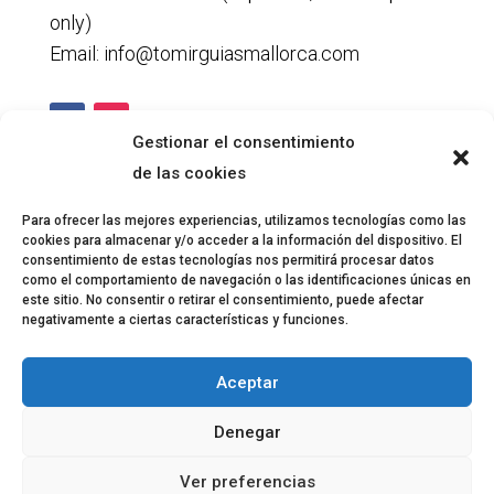
only)
Email: info@tomirguiasmallorca.com
Gestionar el consentimiento
de las cookies
Legal
Para ofrecer las mejores experiencias, utilizamos tecnologías como las
cookies para almacenar y/o acceder a la información del dispositivo. El
Privacy Policy
consentimiento de estas tecnologías nos permitirá procesar datos
Cookie Policy
como el comportamiento de navegación o las identificaciones únicas en
este sitio. No consentir o retirar el consentimiento, puede afectar
Legal Notice
negativamente a ciertas características y funciones.
Accessibility statement
Aceptar
Denegar
English
Español
(
Spanish
)
Ver preferencias